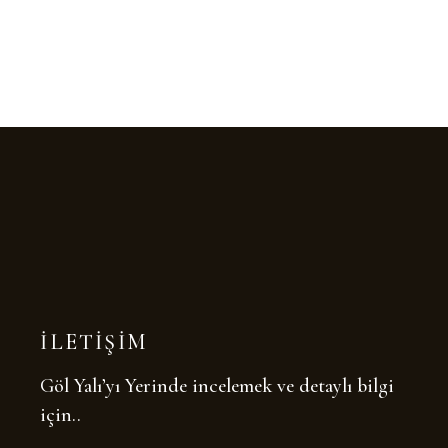
İLETİŞİM
Göl Yalı’yı Yerinde incelemek ve detaylı bilgi
için..